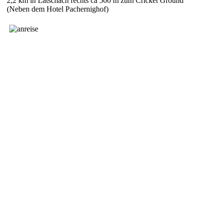
2,2 km in Latschach rechts ca 500 m zum Cricket Ground
(Neben dem Hotel Pachernighof)